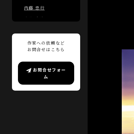
内藤 忠行
中谷 吉隆
中村 征夫
野町 和嘉
作家への依頼など
お問合せはこちら
水谷 章人
三好 和義
お問合せフォー
ム