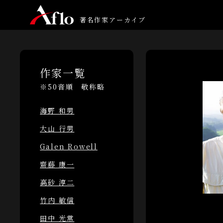
著名作家アーカイブ
作家一覧
※50音順 敬称略
海野 和男
大山 行男
Galen Rowell
齋藤 康一
高砂 淳二
竹内 敏信
田中 光常