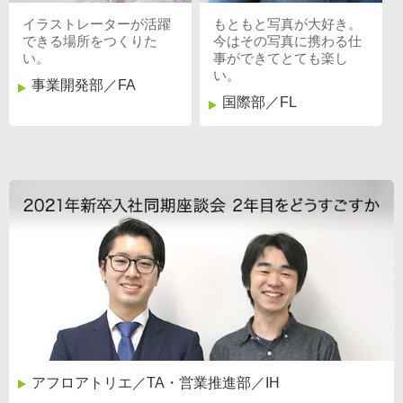
イラストレーターが活躍
もともと写真が大好き。
できる場所をつくりた
今はその写真に携わる仕
い。
事ができてとても楽し
い。
事業開発部／FA
国際部／FL
アフロアトリエ／TA・営業推進部／IH