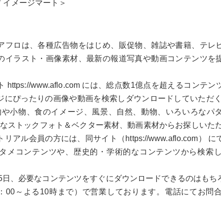
材 イメージマート＞
アフロは、各種広告物をはじめ、販促物、雑誌や書籍、テレ
のイラスト・画像素材、最新の報道写真や動画コンテンツを
ttps://www.aflo.com には、総点数1億点を超えるコ
ジにぴったりの画像や動画を検索しダウンロードしていただく
物や小物、食のイメージ、風景、自然、動物、いろいろなパ
々なストックフォト＆ベクター素材、動画素材からお探しいただ
ル会員の方には、同サイト（https://www.aflo.com
タメコンテンツや、歴史的・学術的なコンテンツから検索
65日、必要なコンテンツをすぐにダウンロードできるのはも
9：00～よる10時まで）で営業しております。電話にてお問