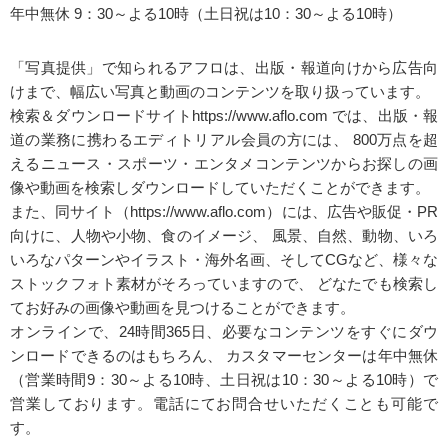
年中無休 9：30～よる10時（土日祝は10：30～よる10時）
「写真提供」で知られるアフロは、出版・報道向けから広告向
けまで、幅広い写真と動画のコンテンツを取り扱っています。
検索＆ダウンロードサイトhttps://www.aflo.com では、出版・報
道の業務に携わるエディトリアル会員の方には、 800万点を超
えるニュース・スポーツ・エンタメコンテンツからお探しの画
像や動画を検索しダウンロードしていただくことができます。
また、同サイト（https://www.aflo.com）には、広告や販促・PR
向けに、人物や小物、食のイメージ、 風景、自然、動物、いろ
いろなパターンやイラスト・海外名画、そしてCGなど、様々な
ストックフォト素材がそろっていますので、 どなたでも検索し
てお好みの画像や動画を見つけることができます。
オンラインで、24時間365日、必要なコンテンツをすぐにダウ
ンロードできるのはもちろん、 カスタマーセンターは年中無休
（営業時間9：30～よる10時、土日祝は10：30～よる10時）で
営業しております。電話にてお問合せいただくことも可能で
す。